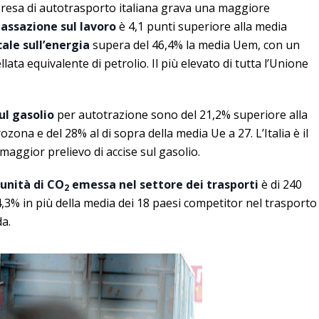
impresa di autotrasporto italiana grava una maggiore
tassazione sul lavoro
è 4,1 punti superiore alla media
cale sull’energia
supera del 46,4% la media Uem, con un
lata equivalente di petrolio. Il più elevato di tutta l’Unione
ul gasolio
per autotrazione sono del 21,2% superiore alla
zona e del 28% al di sopra della media Ue a 27. L’Italia è il
 maggior prelievo di accise sul gasolio.
unità di CO
emessa nel settore dei trasporti
è di 240
2
54,3% in più della media dei 18 paesi competitor nel trasporto
da.