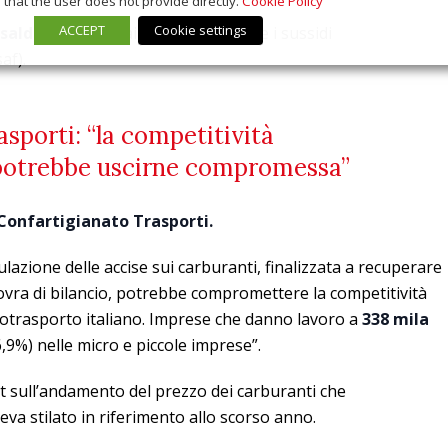
that the user does not provide directly.
Cookie Policy
ACCEPT
Cookie settings
“saldo zero”
che ai sad contrappone i sussidi
af).
sporti: “la competitività
 potrebbe uscirne compromessa”
Confartigianato Trasporti.
lazione delle accise sui carburanti, finalizzata a recuperare
vra di bilancio, potrebbe compromettere la competitività
utotrasporto italiano. Imprese che danno lavoro a
338 mila
76,9%) nelle micro e piccole imprese”.
rt sull’andamento del prezzo dei carburanti che
eva stilato in riferimento allo scorso anno.