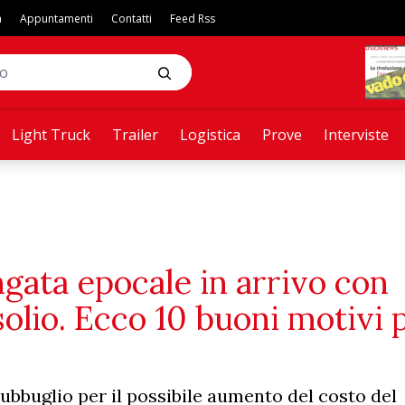
a
Appuntamenti
Contatti
Feed Rss
Light Truck
Trailer
Logistica
Prove
Interviste
gata epocale in arrivo con
olio. Ecco 10 buoni motivi 
subbuglio per il possibile aumento del costo del