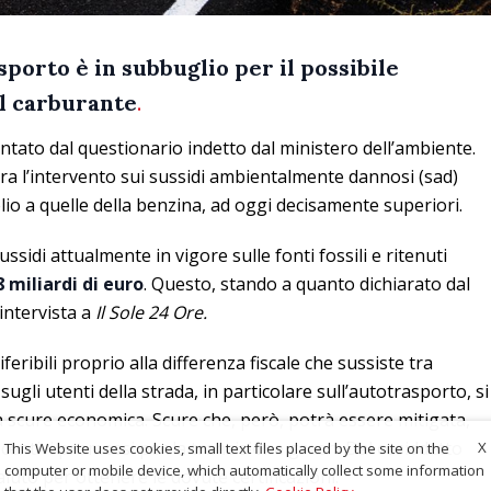
sporto è in subbuglio per il possibile
l carburante
.
entato dal questionario indetto dal ministero dell’ambiente.
ra l’intervento sui sussidi ambientalmente dannosi (sad)
olio a quelle della benzina, ad oggi decisamente superiori.
ussidi attualmente in vigore sulle fonti fossili e ritenuti
8 miliardi di euro
. Questo, stando a quanto dichiarato dal
intervista a
Il Sole 24 Ore.
iferibili proprio alla differenza fiscale che sussiste tra
gli utenti della strada, in particolare sull’autotrasporto, si
 scure economica. Scure che, però, potrà essere mitigata,
incentivi promessi per la transizione green. Dal cosiddetto
X
This Website uses cookies, small text files placed by the site on the
computer or mobile device, which automatically collect some information
aiuto per ottenere le dovute certificazioni.