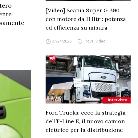
stero
[Video] Scania Super G 390
mente
con motore da 11 litri: potenza
cisamente
ed efficienza su misura
07/24/2026
Prove
,
Video
Ford Trucks: ecco la strategia
dell’F-Line E, il nuovo camion
elettrico per la distribuzione