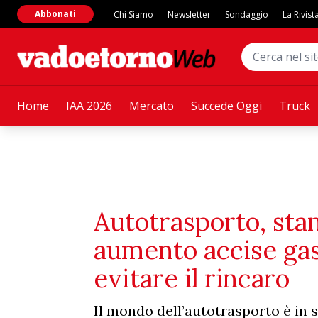
Abbonati
Chi Siamo
Newsletter
Sondaggio
La Rivist
Home
IAA 2026
Mercato
Succede Oggi
Truck
Autotrasporto, stan
aumento accise gas
evitare il rincaro
Il mondo dell’autotrasporto è in 