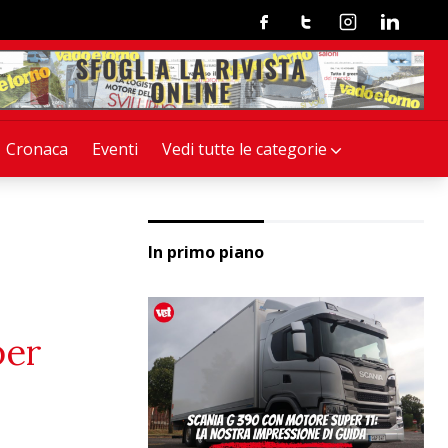
Facebook
Twitter
Instagram
Linkedin
Cronaca
Eventi
Vedi tutte le categorie
In primo piano
per