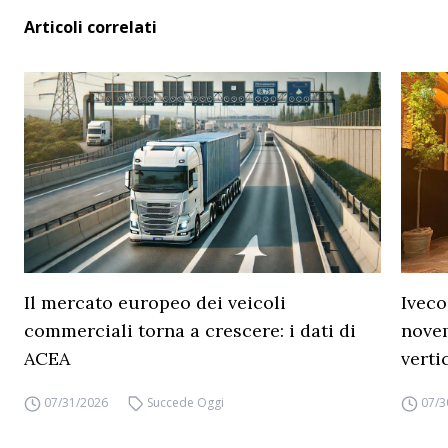
Articoli correlati
Il mercato europeo dei veicoli
Iveco
commerciali torna a crescere: i dati di
novem
ACEA
verti
07/31/2026
Succede Oggi
07/3