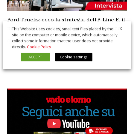
Ford Trucks: ecco la strategia dell’F-Line E, il
nuovo camion elettrico per la distribuzione
X
This Website uses cookies, small text files placed by the
site on the computer or mobile device, which automatically
collect some information that the user does not provide
07/22/2026
Interviste
directly.
Cookie Policy
ACCEPT
Cookie settings