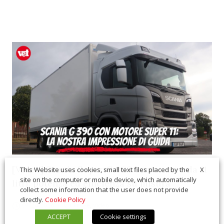
[Video] Scania Super G 390 con motore da 11
X
This Website uses cookies, small text files placed by the
site on the computer or mobile device, which automatically
litri: potenza ed efficienza su misura
collect some information that the user does not provide
directly.
Cookie Policy
07/24/2026
Prove
,
Video
ACCEPT
Cookie settings