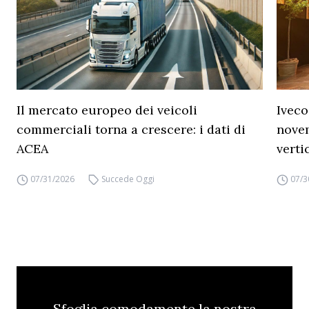
Il mercato europeo dei veicoli
Iveco
commerciali torna a crescere: i dati di
novem
ACEA
verti
07/31/2026
Succede Oggi
07/3
Sfoglia comodamente la nostra