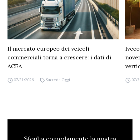
Il mercato europeo dei veicoli
Iveco
commerciali torna a crescere: i dati di
novem
ACEA
verti
07/31/2026
Succede Oggi
07/3
Sfoglia comodamente la nostra