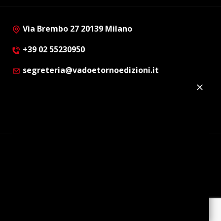
Via Brembo 27 20139 Milano
+39 02 55230950
segreteria@vadoetornoedizioni.it
Privacy Policy
Cookie Policy
Customer Privacy Policy
Facebook
Twitter
Instagram
Linkedin
© Copyright 2012 - 2026 | Vado e Torno Edizioni |
Tutti i diritti riservati | P.I. : 08514160152