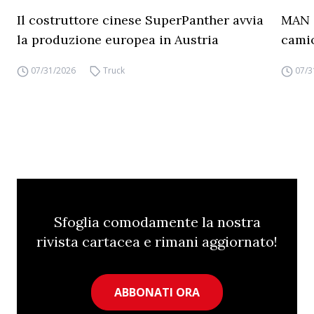
Il costruttore cinese SuperPanther avvia
MAN a
la produzione europea in Austria
camio
07/31/2026
Truck
07/3
Sfoglia comodamente la nostra
rivista cartacea e rimani aggiornato!
ABBONATI ORA