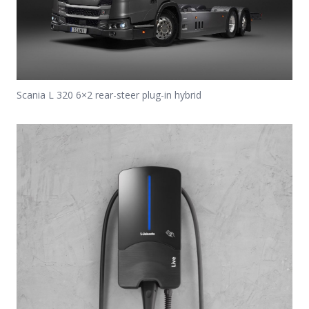
Scania L 320 6×2 rear-steer plug-in hybrid