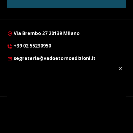
Via Brembo 27 20139 Milano
+39 02 55230950
segreteria@vadoetornoedizioni.it
Privacy Policy
Cookie Policy
Customer Privacy Policy
Facebook
Twitter
Instagram
Linkedin
© Copyright 2012 - 2026 | Vado e Torno Edizioni |