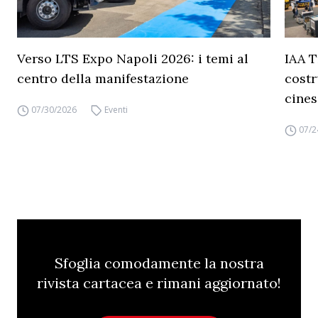
Verso LTS Expo Napoli 2026: i temi al
IAA T
centro della manifestazione
costr
cines
07/30/2026
Eventi
07/2
Sfoglia comodamente la nostra
rivista cartacea e rimani aggiornato!