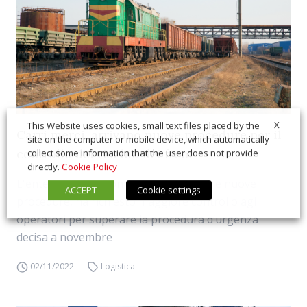
X
This Website uses cookies, small text files placed by the
Carri merci, arrivano nuove procedure per il
site on the computer or mobile device, which automatically
controllo del rischio dei freni
collect some information that the user does not provide
directly.
Cookie Policy
L'ente preposto, con l'emanazione delle nuove
ACCEPT
Cookie settings
procedure, ha richiesto maggiore controllo agli
operatori per superare la procedura d’urgenza
decisa a novembre
02/11/2022
Logistica