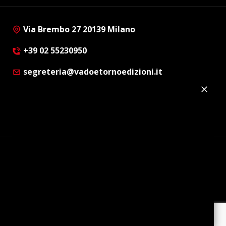
Via Brembo 27 20139 Milano
+39 02 55230950
segreteria@vadoetornoedizioni.it
Privacy Policy
Cookie Policy
Customer Privacy Policy
Facebook
Twitter
Instagram
Linkedin
© Copyright 2012 - 2026 | Vado e Torno Edizioni |
Tutti i diritti riservati | P.I. : 08514160152