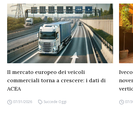
Il mercato europeo dei veicoli
Iveco
commerciali torna a crescere: i dati di
novem
ACEA
verti
07/31/2026
Succede Oggi
07/3