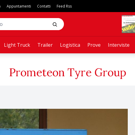
a
Appuntamenti
Contatti
Feed Rss
Light Truck
Trailer
Logistica
Prove
Interviste
Prometeon Tyre Group