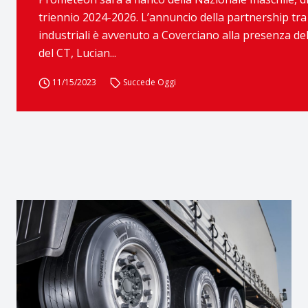
triennio 2024-2026. L’annuncio della partnership tra
industriali è avvenuto a Coverciano alla presenza del
del CT, Lucian...
11/15/2023
Succede Oggi