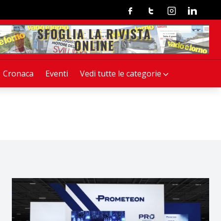
Facebook
Twitter
Instagram
Linkedin
Cronaca
Eventi
Vedi tutte le categorie