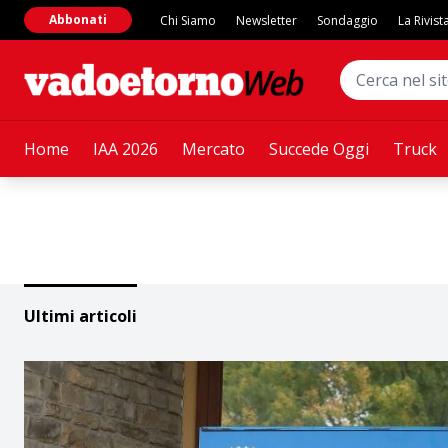
Abbonati
Chi Siamo
Newsletter
Sondaggio
La Rivist
Home
IAA 2026
Mercato
Succede Oggi
Truck
Ultimi articoli