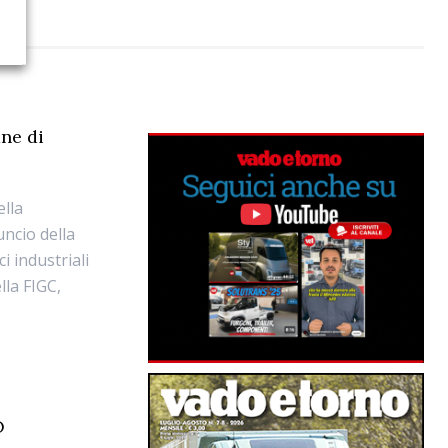
ane di
ella
uncio della
i industriali
lla FIGC,
RO