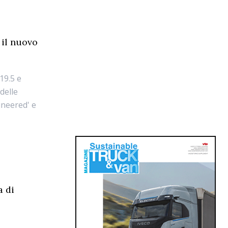
 il nuovo
19.5 e
delle
ineered' e
a di