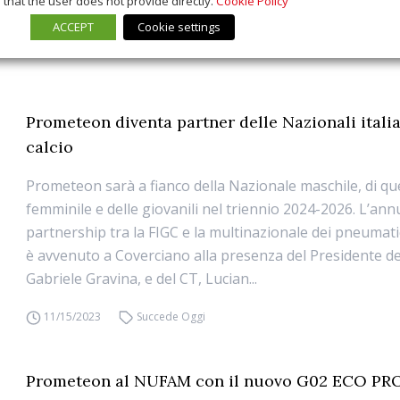
that the user does not provide directly.
Cookie Policy
ACCEPT
Cookie settings
Prometeon diventa partner delle Nazionali itali
calcio
Prometeon sarà a fianco della Nazionale maschile, di qu
femminile e delle giovanili nel triennio 2024-2026. L’ann
partnership tra la FIGC e la multinazionale dei pneumatic
è avvenuto a Coverciano alla presenza del Presidente de
Gabriele Gravina, e del CT, Lucian...
11/15/2023
Succede Oggi
Prometeon al NUFAM con il nuovo G02 ECO P