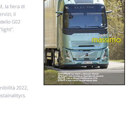
 la fiera di
vizi, il
 dello G02
ight’’.
ibilità 2022,
tainalitycs.