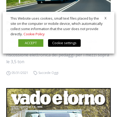
X
This Website uses cookies, small text files placed by the
Polonia, al via il nuovo sistema dei pedaggi
site on the computer or mobile device, which automatically
collect some information that the user does not provide
autostradali. Ecco come funziona
directly.
Cookie Policy
Il sistema e-TOLL - questo il nome della nuova
ACCEPT
Cookie settings
piattaforma digitale polacca - permetterà la
riscossione elettronica dei pedaggi per i mezzi sopra
le 3,5 ton
05/31/2021
Succede Oggi