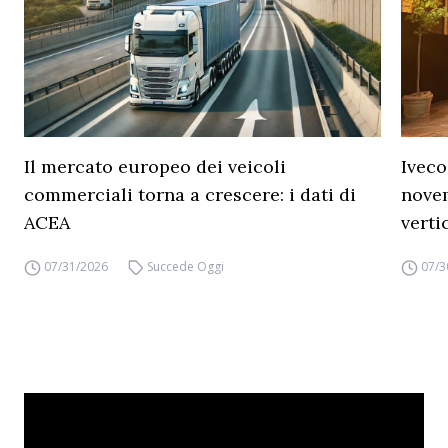
Il mercato europeo dei veicoli
Iveco
commerciali torna a crescere: i dati di
novem
ACEA
verti
07/31/2026
Succede Oggi
07/3