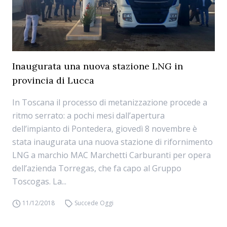
Inaugurata una nuova stazione LNG in
provincia di Lucca
In Toscana il processo di metanizzazione procede a
ritmo serrato: a pochi mesi dall’apertura
dell’impianto di Pontedera, giovedì 8 novembre è
stata inaugurata una nuova stazione di rifornimento
LNG a marchio MAC Marchetti Carburanti per opera
dell’azienda Torregas, che fa capo al Gruppo
Toscogas. La...
11/12/2018
Succede Oggi