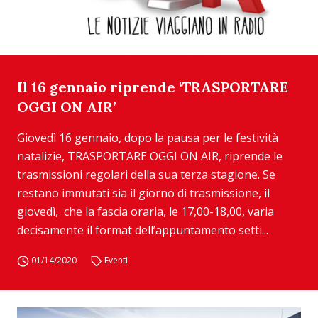
Il 16 gennaio riprende ‘TRASPORTARE
OGGI ON AIR’
Giovedì 16 gennaio, dopo la pausa per le festività
natalizie, TRASPORTARE OGGI ON AIR, riprende le
trasmissioni regolari della sua terza stagione. Se
restano immutati sia il giorno di trasmissione, il
giovedì, che la fascia oraria, le 17,00-18,00, varia
decisamente il format dell’appuntamento setti...
01/14/2020
Eventi