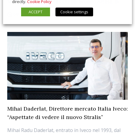
Manfredini, Corporate COO del Gruppo Arcese, di...
directly.
Cookie Policy
ACCEPT
Cookie settings
04/09/2019
Succede Oggi
Mihai Daderlat, Direttore mercato Italia Iveco:
“Aspettate di vedere il nuovo Stralis”
Mihai Radu Daderlat, entrato in Iveco nel 1993, dal