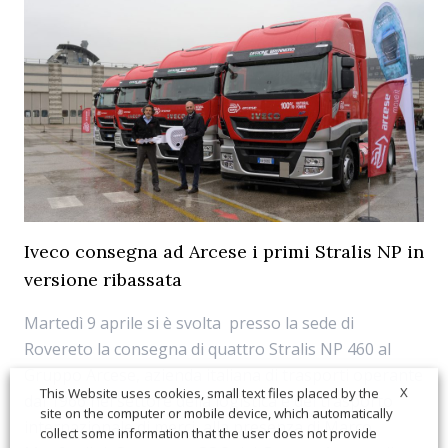
Iveco consegna ad Arcese i primi Stralis NP in
versione ribassata
Martedì 9 aprile si è svolta presso la sede di
Rovereto la consegna di quattro Stralis NP 460 al
Gruppo Arcese, azienda italiana di trasporti operante
X
This Website uses cookies, small text files placed by the
dal 1966 nel settore della logistica e del trasporto
site on the computer or mobile device, which automatically
internazionale di merci, alla presenza di Marco
collect some information that the user does not provide