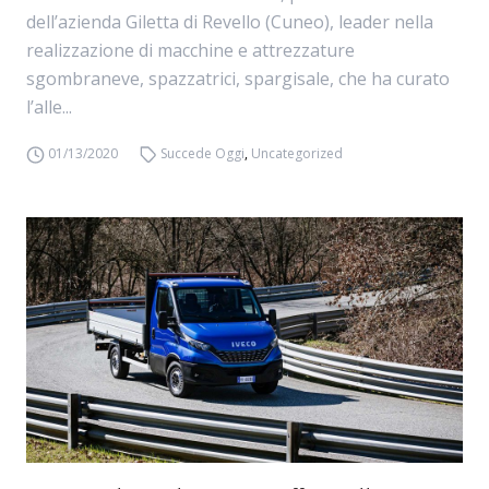
dell’azienda Giletta di Revello (Cuneo), leader nella
realizzazione di macchine e attrezzature
sgombraneve, spazzatrici, spargisale, che ha curato
l’alle...
01/13/2020
Succede Oggi
,
Uncategorized