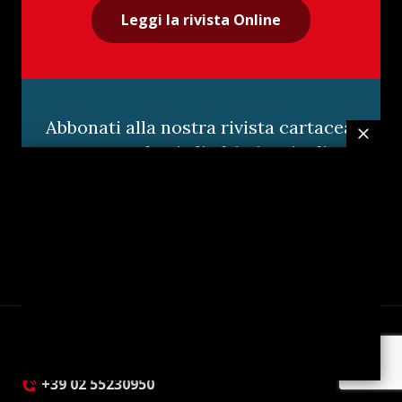
Leggi la rivista Online
Abbonati alla nostra rivista cartacea,
non perderti gli ultimi articoli
Scopri di più
Via Brembo 27 20139 Milano
+39 02 55230950