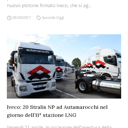
nuovo plotone firmato Iveco, che si ag...
05/30/2017
Succede Oggi
Iveco: 20 Stralis NP ad Autamarocchi nel
giorno dell’11ª stazione LNG
Venerdì 21 aprile, in occasione dell’apertura della