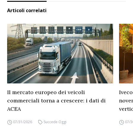
Articoli correlati
Il mercato europeo dei veicoli
Iveco
commerciali torna a crescere: i dati di
novem
ACEA
verti
07/31/2026
Succede Oggi
07/3