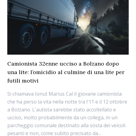
Camionista 32enne ucciso a Bolzano dopo
una lite: l’omicidio al culmine di una lite per
futili motivi
Si chiamava Ionut Marius Cal il giovane camionista
che ha perso la vita nella notte tra l'11 e il 12 ottobre
a Bolzano. L'autista sarebbe stato accoltellato e
ucciso, molto probabilmente da un collega, in un
parcheggio comunale destinato alla sosta dei veicoli
pesanti e non, come subito precisato da...