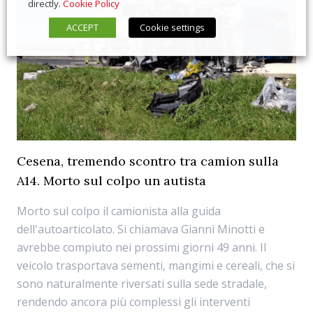
directly.
Cookie Policy
ACCEPT
Cookie settings
Cesena, tremendo scontro tra camion sulla
A14. Morto sul colpo un autista
Morto sul colpo il camionista alla guida
dell'autoarticolato. Si chiamava Gianni Minotti e
avrebbe compiuto nei prossimi giorni 49 anni. Il
veicolo trasportava sementi, mangimi e cereali, che si
sono naturalmente riversati sulla sede stradale,
rendendo ancora più complessi gli interventi