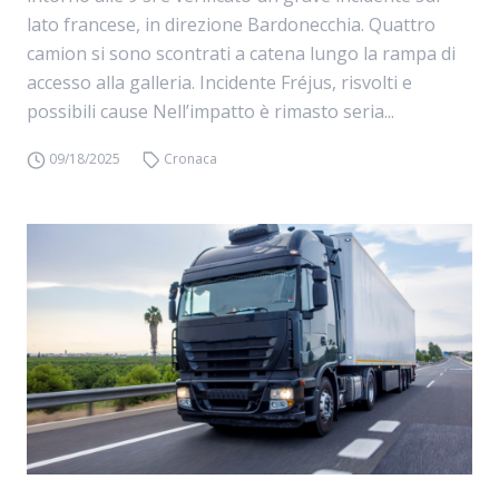
lato francese, in direzione Bardonecchia. Quattro
camion si sono scontrati a catena lungo la rampa di
accesso alla galleria. Incidente Fréjus, risvolti e
possibili cause Nell’impatto è rimasto seria...
09/18/2025
Cronaca