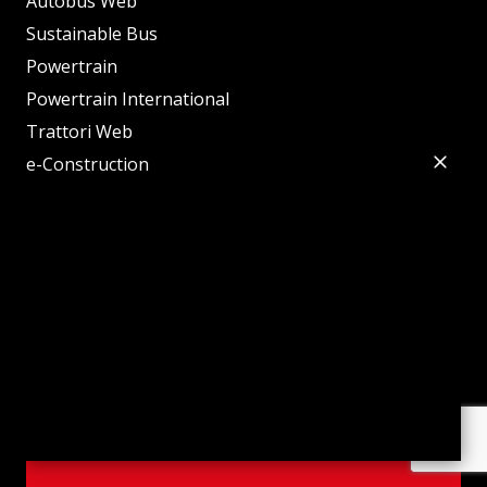
Autobus Web
Sustainable Bus
Powertrain
Powertrain International
Trattori Web
e-Construction
Sustainable Truck of the Year
Sustainable Bus of the Year
Diesel of the Year
Tractor of the Year
Mobility Innovation Tour
Innovation Agri
evenT