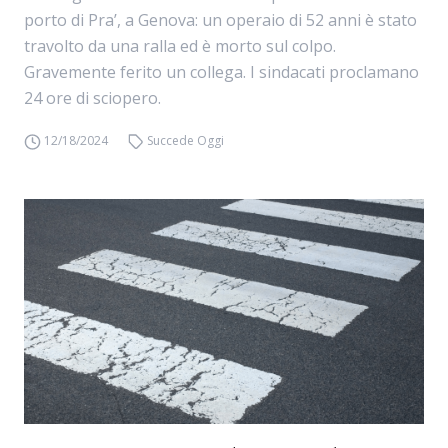
porto di Pra’, a Genova: un operaio di 52 anni è stato
travolto da una ralla ed è morto sul colpo.
Gravemente ferito un collega. I sindacati proclamano
24 ore di sciopero.
12/18/2024
Succede Oggi