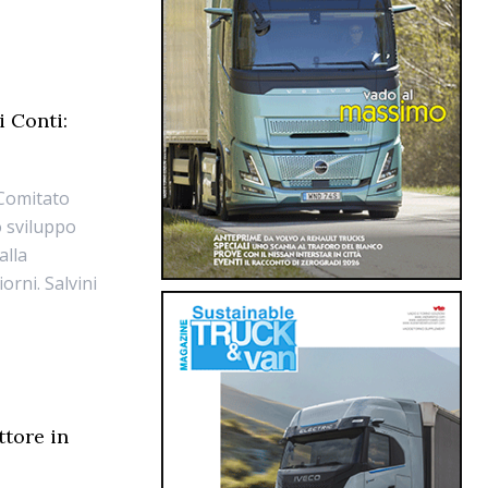
i Conti:
 Comitato
o sviluppo
alla
orni. Salvini
ttore in