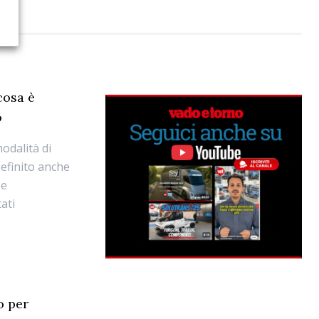
cosa è
o
modalità di
efinito anche
 e
ati
o per