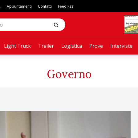
a
Appuntamenti
Contatti
Feed Rss
Light Truck
Trailer
Logistica
Prove
Interviste
Governo