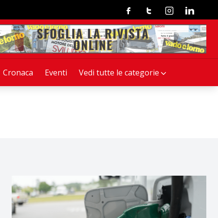
Facebook
Twitter
Instagram
Linkedin
Cronaca
Eventi
Vedi tutte le categorie