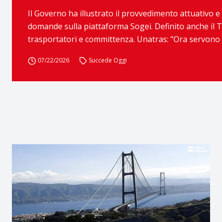
Il Governo ha illustrato il provvedimento attuativo e
domande sulla piattaforma Sogei. Definito anche il 
trasportatori e committenza. Unatras: "Ora servono atti
07/22/2026
Succede Oggi