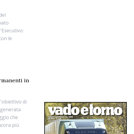
del
anato
'Esecutivo:
con le
rmanenti in
'obiettivo di
e generata
aggio che
ncora più