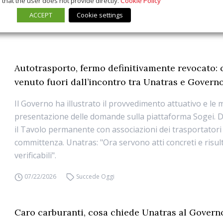
that the user does not provide directly.
Cookie Policy
ACCEPT
Cookie settings
Autotrasporto, fermo definitivamente revocato: 
venuto fuori dall’incontro tra Unatras e Govern
Il Governo ha illustrato il provvedimento attuativo e le 
presentazione delle domande sulla piattaforma Sogei. D
il Tavolo permanente con associazioni dei trasportatori
committenza. Unatras: "Ora servono atti concreti e risult
verificabili".
07/22/2026
Succede Oggi
Caro carburanti, cosa chiede Unatras al Govern