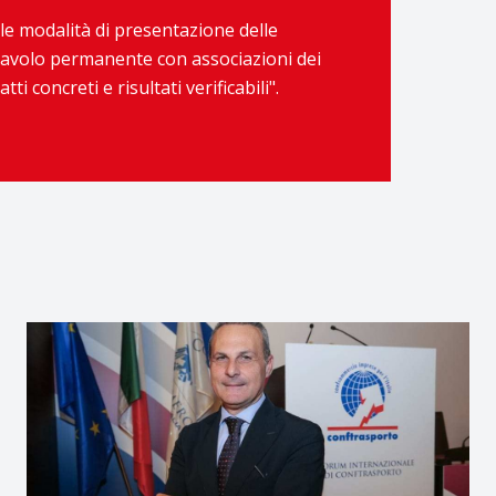
 le modalità di presentazione delle
Tavolo permanente con associazioni dei
 concreti e risultati verificabili".