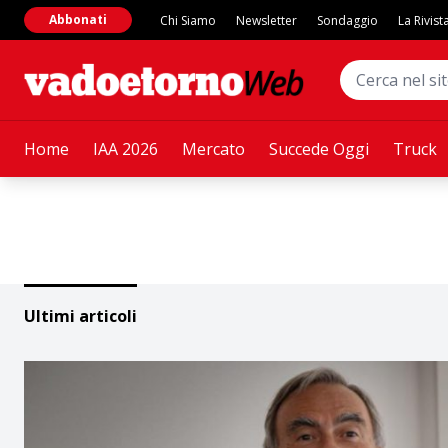
Abbonati
Chi Siamo
Newsletter
Sondaggio
La Rivist
Home
IAA 2026
Mercato
Succede Oggi
Truck
Ultimi articoli