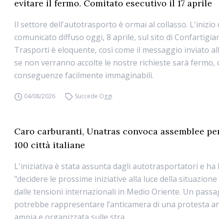
evitare il fermo. Comitato esecutivo il 17 aprile
Il settore dell'autotrasporto è ormai al collasso. L'inizio 
comunicato diffuso oggi, 8 aprile, sul sito di Confartigi
Trasporti è eloquente, così come il messaggio inviato all
se non verranno accolte le nostre richieste sarà fermo, 
conseguenze facilmente immaginabili.
04/08/2026
Succede Oggi
Caro carburanti, Unatras convoca assemblee pe
100 città italiane
L'iniziativa è stata assunta dagli autotrasportatori e ha l
"decidere le prossime iniziative alla luce della situazion
dalle tensioni internazionali in Medio Oriente. Un pass
potrebbe rappresentare l’anticamera di una protesta a
ampia e organizzata sulle stra...