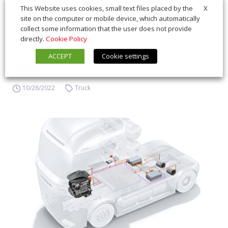
idrogeno per il lungo raggio a raggiungere la
X
This Website uses cookies, small text files placed by the
produzione di massa a livello globale. Un progetto
site on the computer or mobile device, which automatically
ambizioso che però scorre via tutt'altro che liscio:
collect some information that the user does not provide
Hyundai ha già dovuto smentire i rumors di un
directly.
Cookie Policy
possibile disimpegno dal progetto dei truck a
ACCEPT
Cookie settings
idrogen...
10/28/2022
Truck