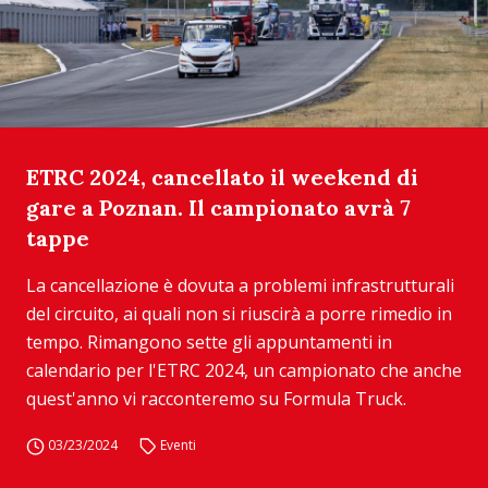
ETRC 2024, cancellato il weekend di
gare a Poznan. Il campionato avrà 7
tappe
La cancellazione è dovuta a problemi infrastrutturali
del circuito, ai quali non si riuscirà a porre rimedio in
tempo. Rimangono sette gli appuntamenti in
calendario per l'ETRC 2024, un campionato che anche
quest'anno vi racconteremo su Formula Truck.
03/23/2024
Eventi