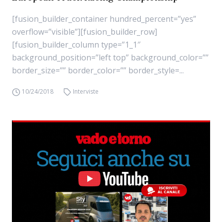
[fusion_builder_container hundred_percent=”yes”
overflow=”visible”][fusion_builder_row]
[fusion_builder_column type=”1_1″
background_position=”left top” background_color=””
border_size=”” border_color=”” border_style=...
10/24/2018
Interviste