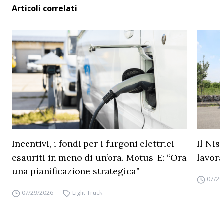
Articoli correlati
Incentivi, i fondi per i furgoni elettrici
Il Ni
esauriti in meno di un’ora. Motus-E: “Ora
lavor
una pianificazione strategica”
07/2
07/29/2026
Light Truck