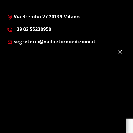
Via Brembo 27 20139 Milano
+39 02 55230950
segreteria@vadoetornoedizioni.it
Privacy Policy
Cookie Policy
Customer Privacy Policy
Facebook
Twitter
Instagram
Linkedin
© Copyright 2012 - 2026 | Vado e Torno Edizioni |
Tutti i diritti riservati | P.I. : 08514160152