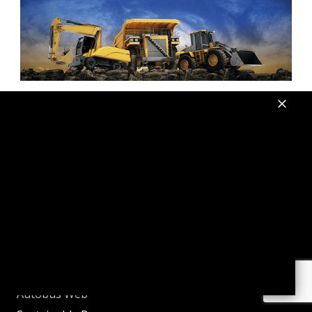
Vado e Torno
Vado e Torno Web
Sustainable Truck&Van
Autobus Web