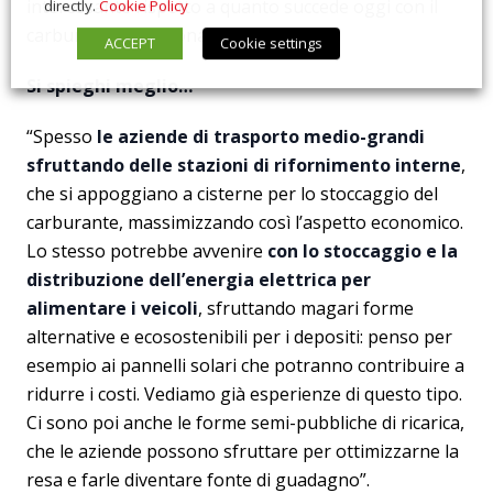
interessante rispetto a quanto succede oggi con il
directly.
Cookie Policy
carburante tradizionale”.
ACCEPT
Cookie settings
Si spieghi meglio…
“Spesso
le aziende di trasporto medio-grandi
sfruttando delle stazioni di rifornimento interne
,
che si appoggiano a cisterne per lo stoccaggio del
carburante, massimizzando così l’aspetto economico.
Lo stesso potrebbe avvenire
con lo stoccaggio e la
distribuzione dell’energia elettrica per
alimentare i veicoli
, sfruttando magari forme
alternative e ecosostenibili per i depositi: penso per
esempio ai pannelli solari che potranno contribuire a
ridurre i costi. Vediamo già esperienze di questo tipo.
Ci sono poi anche le forme semi-pubbliche di ricarica,
che le aziende possono sfruttare per ottimizzarne la
resa e farle diventare fonte di guadagno”.