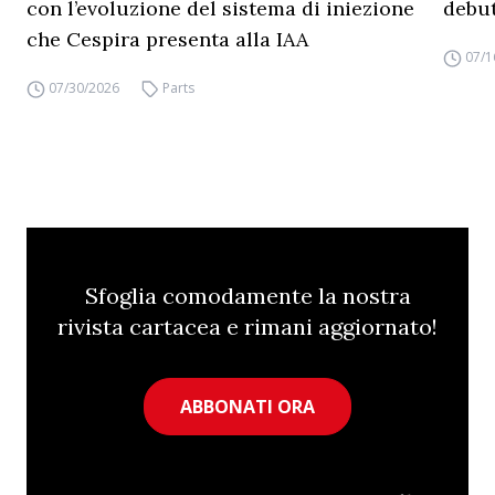
con l’evoluzione del sistema di iniezione
debut
che Cespira presenta alla IAA
07/1
07/30/2026
Parts
Sfoglia comodamente la nostra
rivista cartacea e rimani aggiornato!
ABBONATI ORA