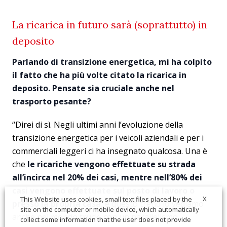
La ricarica in futuro sarà (soprattutto) in
deposito
Parlando di transizione energetica, mi ha colpito
il fatto che ha più volte citato la ricarica in
deposito. Pensate sia cruciale anche nel
trasporto pesante?
“Direi di sì. Negli ultimi anni l’evoluzione della
transizione energetica per i veicoli aziendali e per i
commerciali leggeri ci ha insegnato qualcosa. Una è
che
le ricariche vengono effettuate su strada
all’incirca nel 20% dei casi, mentre nell’80% dei
casi vengono effettuate sul posto di lavoro o
X
This Website uses cookies, small text files placed by the
presso la propria casa
, e questo trend lo vediamo
site on the computer or mobile device, which automatically
anche nel mondo truck, con un parallelismo
collect some information that the user does not provide