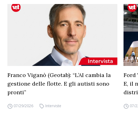
Franco Viganò (Geotab): “L’AI cambia la
Ford 
gestione delle flotte. E gli autisti sono
E, il
pronti”
distr
07/29/2026
Interviste
07/2