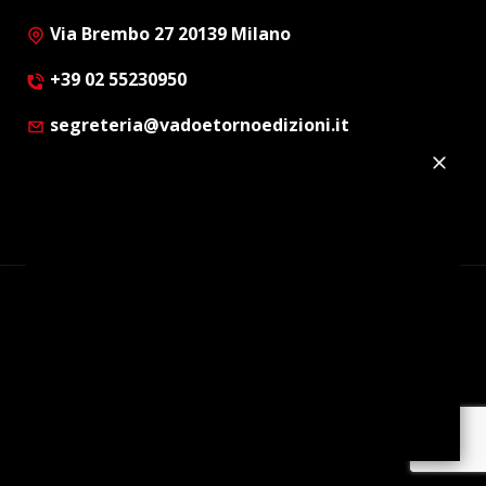
Via Brembo 27 20139 Milano
+39 02 55230950
segreteria@vadoetornoedizioni.it
Privacy Policy
Cookie Policy
Customer Privacy Policy
Facebook
Twitter
Instagram
Linkedin
© Copyright 2012 - 2026 | Vado e Torno Edizioni |
Tutti i diritti riservati | P.I. : 08514160152