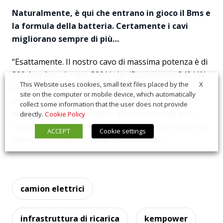
Naturalmente, è qui che entrano in gioco il Bms e
la formula della batteria. Certamente i cavi
migliorano sempre di più…
“Esattamente. Il nostro cavo di massima potenza è di
300 Ampère, che per 800 V significa erogare 240 kW
X
This Website uses cookies, small text files placed by the
(nella versione raffreddata a liquido possiamo
site on the computer or mobile device, which automatically
erogare fino a 500 A). In ogni caso, come appena
collect some information that the user does not provide
detto, è il veicolo a decidere quanta corrente può
directly.
Cookie Policy
ricevere. Tutti i nostri sistemi sono già pronti per un
ACCEPT
Cookie settings
futuro di connettori sempre più potenti“.
camion elettrici
infrastruttura di ricarica
kempower