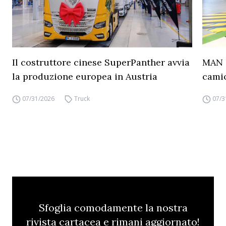
Il costruttore cinese SuperPanther avvia
MAN a
la produzione europea in Austria
camio
07/31/2026
Truck
07/3
Sfoglia comodamente la nostra
rivista cartacea e rimani aggiornato!