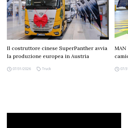
Il costruttore cinese SuperPanther avvia
MAN a
la produzione europea in Austria
camio
07/31/2026
Truck
07/3