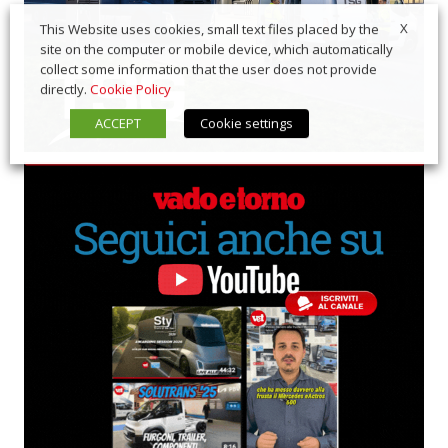
X
This Website uses cookies, small text files placed by the
site on the computer or mobile device, which automatically
collect some information that the user does not provide
directly.
Cookie Policy
ACCEPT
Cookie settings