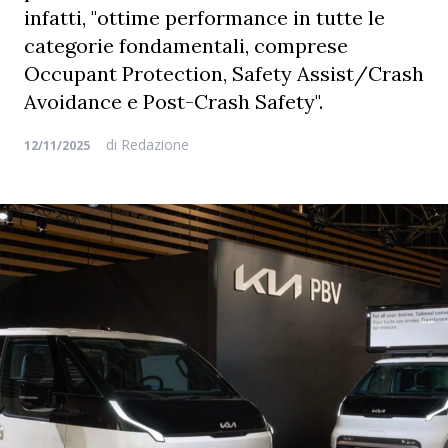
infatti, "ottime performance in tutte le
categorie fondamentali, comprese
Occupant Protection, Safety Assist/Crash
Avoidance e Post-Crash Safety".
di
Redazione
12/11/2025