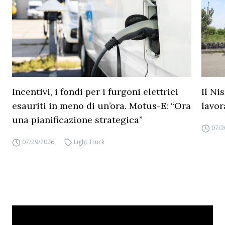
Incentivi, i fondi per i furgoni elettrici
Il Ni
esauriti in meno di un’ora. Motus-E: “Ora
lavor
una pianificazione strategica”
07/2
07/29/2026
Light Truck