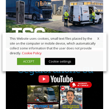
X
This Website uses cookies, small text files placed by the
site on the computer or mobile device, which automatically
collect some information that the user does not provide
directly.
Cookie Policy
ACCEPT
Cookie settings