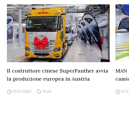
Il costruttore cinese SuperPanther avvia
MAN a
la produzione europea in Austria
camio
07/31/2026
Truck
07/3