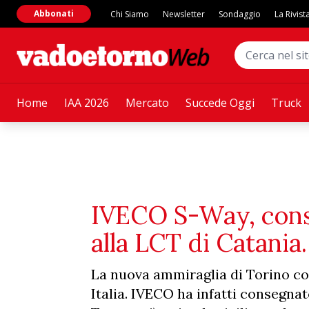
Abbonati
Chi Siamo
Newsletter
Sondaggio
La Rivist
Home
IAA 2026
Mercato
Succede Oggi
Truck
IVECO S-Way, cons
alla LCT di Catania.
La nuova ammiraglia di Torino cont
Italia. IVECO ha infatti consegna