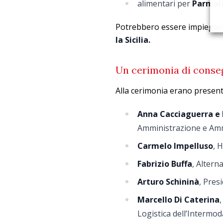
alimentari per
Parmal
Potrebbero essere impiegati,
la Sicilia.
Un cerimonia di cons
Alla cerimonia erano present
Anna Cacciaguerra e 
Amministrazione e Amm
Carmelo Impelluso
, 
Fabrizio Buffa
, Alter
Arturo Schininà
, Pres
Marcello Di Caterina
Logistica dell’Intermoda