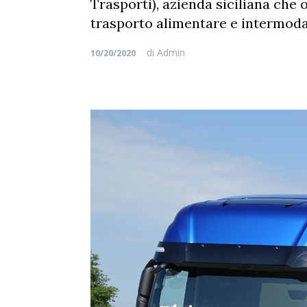
Trasporti), azienda siciliana che o
trasporto alimentare e intermoda
di
Admin
10/20/2020