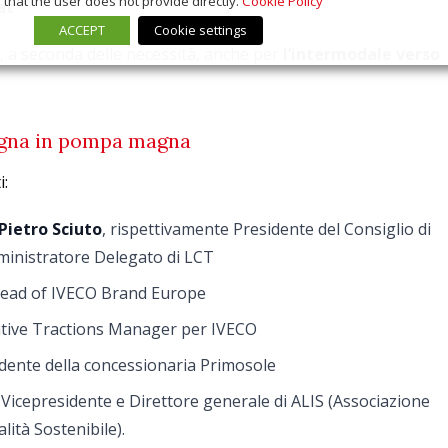
that the user does not provide directly.
Cookie Policy
at
ACCEPT
Cookie settings
 a seconda delle necessità, anche per
l’intermodale verso
egna in pompa magna
i:
Pietro Sciuto
, rispettivamente Presidente del Consiglio di
inistratore Delegato di LCT
Head of IVECO Brand Europe
native Tractions Manager per IVECO
idente della concessionaria Primosole
, Vicepresidente e Direttore generale di ALIS (Associazione
lità Sostenibile).