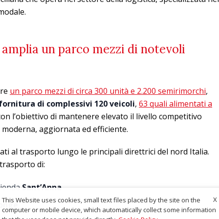
modale.
amplia un parco mezzi di notevoli
are
un parco mezzi di circa 300 unità e 2.200 semirimorchi
,
fornitura di complessivi 120 veicoli
,
63 quali alimentati a
on l’obiettivo di mantenere elevato il livello competitivo
a moderna, aggiornata ed efficiente.
ati al trasporto lungo le principali direttrici del nord Italia.
 trasporto di:
zienda
Sant’Anna
X
This Website uses cookies, small text files placed by the site on the
onge
computer or mobile device, which automatically collect some information