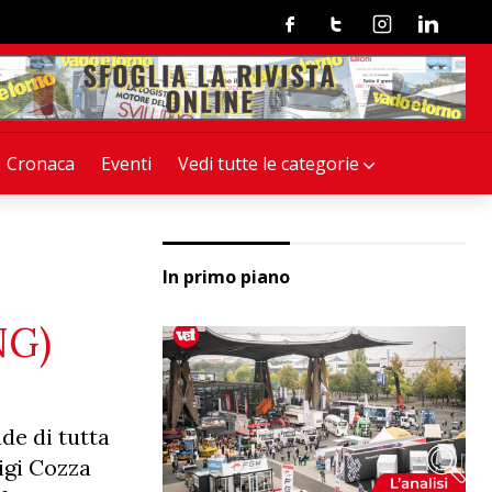
Facebook
Twitter
Instagram
Linkedin
Cronaca
Eventi
Vedi tutte le categorie
In primo piano
NG)
de di tutta
igi Cozza