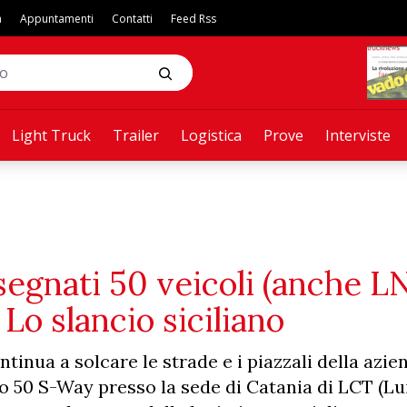
a
Appuntamenti
Contatti
Feed Rss
Light Truck
Trailer
Logistica
Prove
Interviste
egnati 50 veicoli (anche L
 Lo slancio siciliano
inua a solcare le strade e i piazzali della azien
to 50 S-Way presso la sede di Catania di LCT (Lu