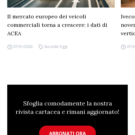
Il mercato europeo dei veicoli
Iveco
commerciali torna a crescere: i dati di
novem
ACEA
verti
07/31/2026
Succede Oggi
07/3
Sfoglia comodamente la nostra
rivista cartacea e rimani aggiornato!
ABBONATI ORA