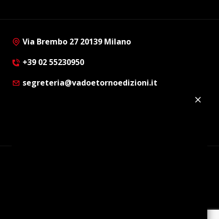
Via Brembo 27 20139 Milano
+39 02 55230950
segreteria@vadoetornoedizioni.it
Privacy Policy
Cookie Policy
Customer Privacy Policy
Facebook
Twitter
Instagram
Linkedin
© Copyright 2012 - 2026 | Vado e Torno Edizioni |
Tutti i diritti riservati | P.I. : 08514160152