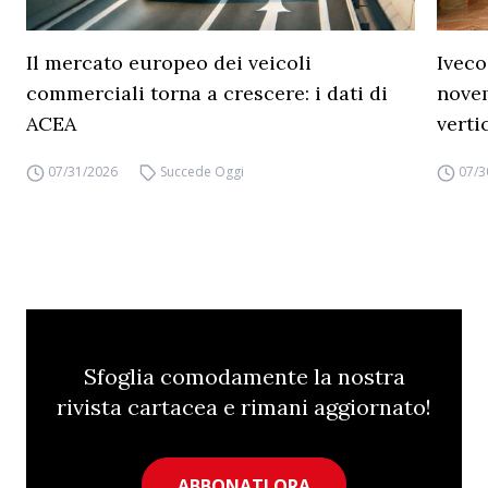
Il mercato europeo dei veicoli
Iveco
commerciali torna a crescere: i dati di
novem
ACEA
verti
07/31/2026
Succede Oggi
07/3
Sfoglia comodamente la nostra
rivista cartacea e rimani aggiornato!
ABBONATI ORA