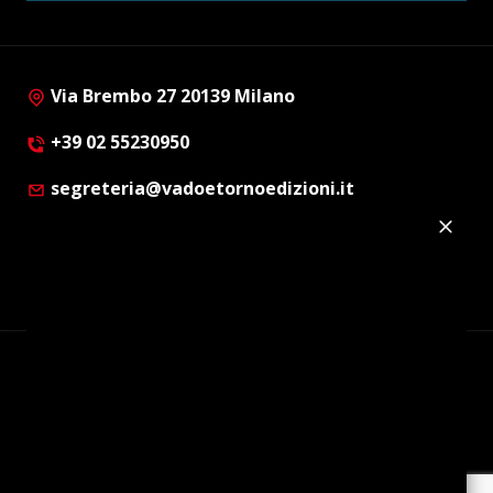
Via Brembo 27 20139 Milano
+39 02 55230950
segreteria@vadoetornoedizioni.it
Privacy Policy
Cookie Policy
Customer Privacy Policy
Facebook
Twitter
Instagram
Linkedin
© Copyright 2012 - 2026 | Vado e Torno Edizioni |
Tutti i diritti riservati | P.I. : 08514160152