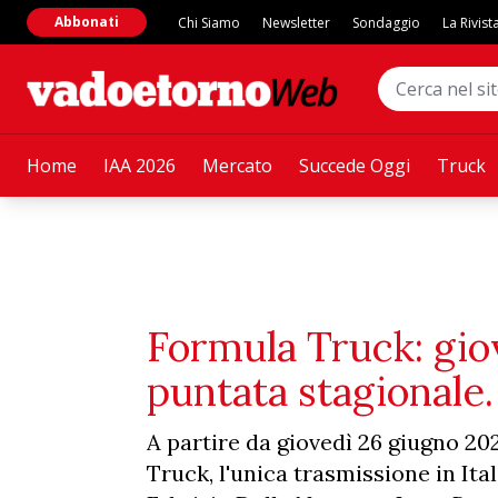
Abbonati
Chi Siamo
Newsletter
Sondaggio
La Rivist
Home
IAA 2026
Mercato
Succede Oggi
Truck
Formula Truck: gio
puntata stagionale
A partire da giovedì 26 giugno 20
Truck, l'unica trasmissione in It