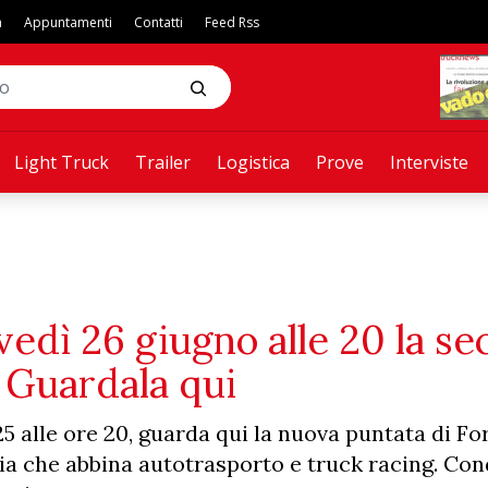
a
Appuntamenti
Contatti
Feed Rss
Light Truck
Trailer
Logistica
Prove
Interviste
vedì 26 giugno alle 20 la s
. Guardala qui
25 alle ore 20, guarda qui la nuova puntata di F
alia che abbina autotrasporto e truck racing. Co