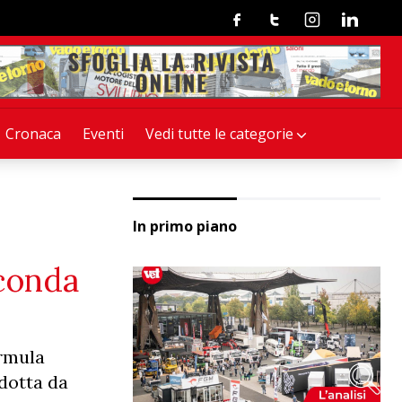
Facebook
Twitter
Instagram
Linkedin
Cronaca
Eventi
Vedi tutte le categorie
In primo piano
econda
ormula
ndotta da