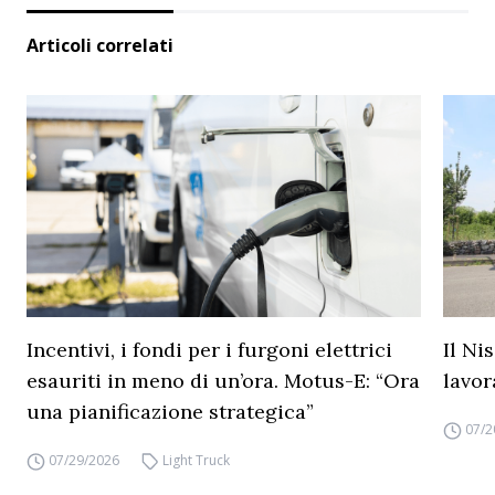
Articoli correlati
Incentivi, i fondi per i furgoni elettrici
Il Ni
esauriti in meno di un’ora. Motus-E: “Ora
lavor
una pianificazione strategica”
07/2
07/29/2026
Light Truck