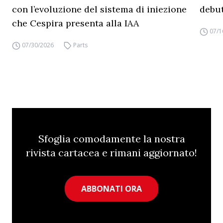
con l’evoluzione del sistema di iniezione
debut
che Cespira presenta alla IAA
07/1
07/30/2026
Parts
Sfoglia comodamente la nostra
rivista cartacea e rimani aggiornato!
ABBONATI ORA