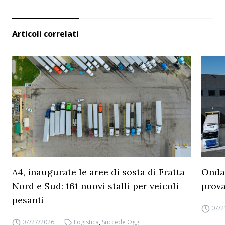
Articoli correlati
A4, inaugurate le aree di sosta di Fratta
Ondat
Nord e Sud: 161 nuovi stalli per veicoli
prova
pesanti
07/2
07/27/2026
Logistica
,
Succede Oggi