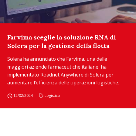
Farvima sceglie la soluzione RNA di
Solera per la gestione della flotta
Solera ha annunciato che Farvima, una delle
maggiori aziende farmaceutiche italiane, ha
implementato Roadnet Anywhere di Solera per
aumentare l’efficienza delle operazioni logistiche.
12/02/2024
Logistica