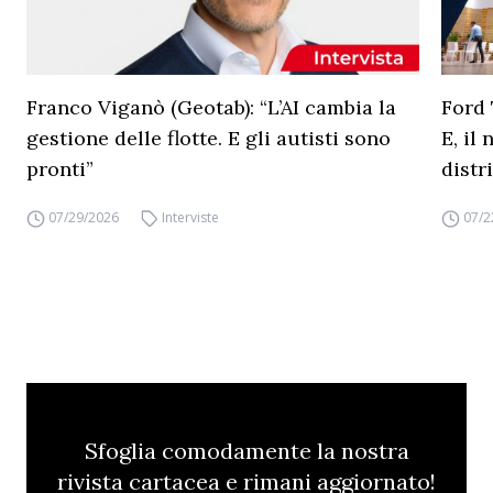
Franco Viganò (Geotab): “L’AI cambia la
Ford 
gestione delle flotte. E gli autisti sono
E, il
pronti”
distr
07/29/2026
Interviste
07/2
Sfoglia comodamente la nostra
rivista cartacea e rimani aggiornato!