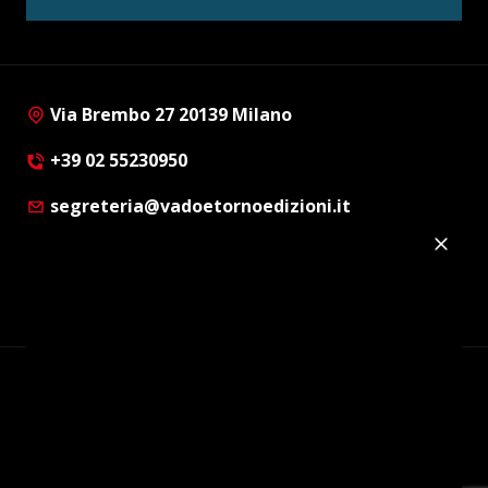
Via Brembo 27 20139 Milano
+39 02 55230950
segreteria@vadoetornoedizioni.it
Privacy Policy
Cookie Policy
Customer Privacy Policy
Facebook
Twitter
Instagram
Linkedin
© Copyright 2012 - 2026 | Vado e Torno Edizioni |