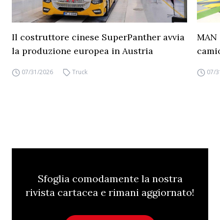
Il costruttore cinese SuperPanther avvia
MAN a
la produzione europea in Austria
camio
07/31/2026
Truck
07/3
Sfoglia comodamente la nostra
rivista cartacea e rimani aggiornato!