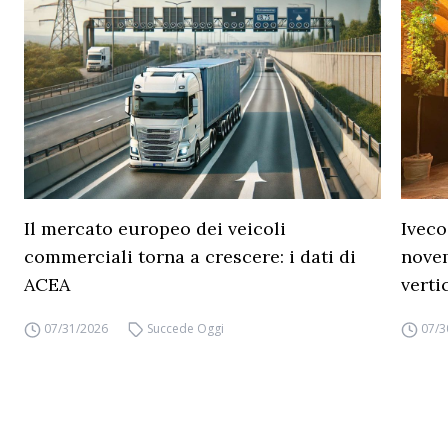
Il mercato europeo dei veicoli
Iveco
commerciali torna a crescere: i dati di
novem
ACEA
verti
07/31/2026
Succede Oggi
07/3