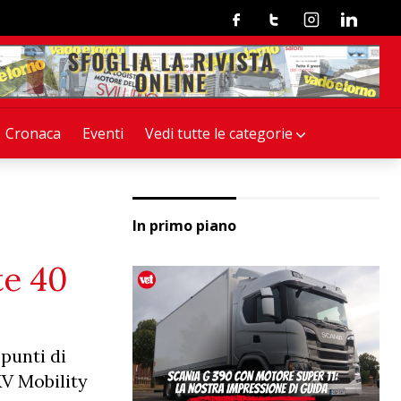
Facebook
Twitter
Instagram
Linkedin
Cronaca
Eventi
Vedi tutte le categorie
In primo piano
te 40
 punti di
KV Mobility