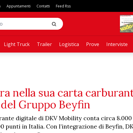
a
Appuntamenti
Contatti
Feed Rss
Light Truck
Trailer
Logistica
Prove
Interviste
ra nella sua carta carburan
o del Gruppo Beyfin
urante digitale di DKV Mobility conta circa 8.000
0 punti in Italia. Con l’integrazione di Beyfin, D