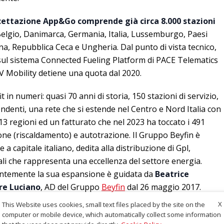
cettazione App&Go comprende già circa 8.000 stazioni
Belgio, Danimarca, Germania, Italia, Lussemburgo, Paesi
na, Repubblica Ceca e Ungheria. Dal punto di vista tecnico,
sul sistema Connected Fueling Platform di PACE Telematics
V Mobility detiene una quota dal 2020.
in numeri: quasi 70 anni di storia, 150 stazioni di servizio,
ipendenti, una rete che si estende nel Centro e Nord Italia con
13 regioni ed un fatturato che nel 2023 ha toccato i 491
one (riscaldamento) e autotrazione. Il Gruppo Beyfin è
a capitale italiano, dedita alla distribuzione di Gpl,
ali che rappresenta una eccellenza del settore energia.
antemente la sua espansione è guidata da
Beatrice
ore Luciano
, AD del Gruppo
Beyfin
dal 26 maggio 2017.
X
This Website uses cookies, small text files placed by the site on the
computer or mobile device, which automatically collect some information