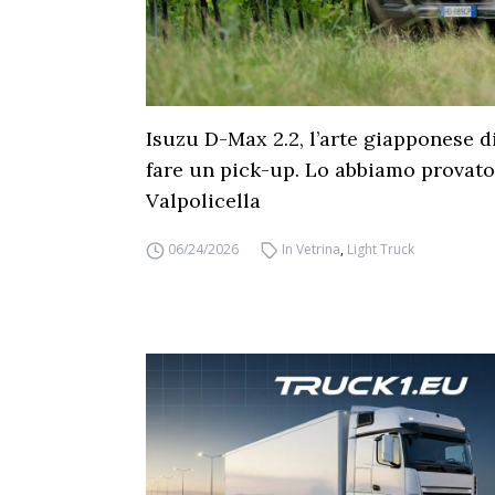
Isuzu D-Max 2.2, l’arte giapponese d
fare un pick-up. Lo abbiamo provato
Valpolicella
06/24/2026
In Vetrina
,
Light Truck