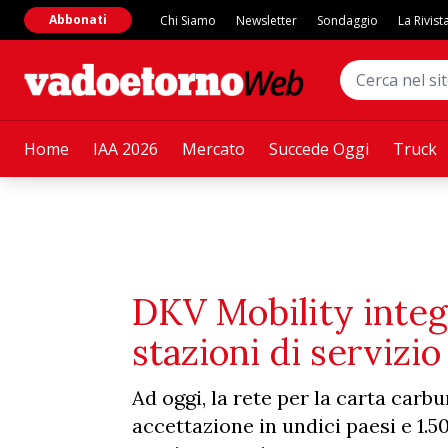
Abbonati
Chi Siamo
Newsletter
Sondaggio
La Rivist
Home
IAA 2026
Mercato
Succede Oggi
Truck
DKV Mobility integ
stazioni di servizi
Ad oggi, la rete per la carta carb
accettazione in undici paesi e 1.50