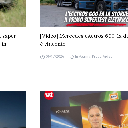
i saper
[Video] Mercedes eActros 600, la d
 in
è vincente
06/17/2026
In Vetrina
,
Prove
,
Video