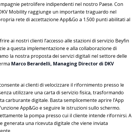
 compagnie petrolifere indipendenti nel nostro Paese. Con
 DKV Mobility raggiunge un importante traguardo nel
opria rete di accettazione App&Go a 1.500 punti abilitati al
ire ai nostri clienti l’accesso alle stazioni di servizio Beyfin
azie a questa implementazione e alla collaborazione di
mo la nostra proposta dei servizi digitali nel settore delle
fferma
Marco Berardelli, Managing Director di DKV
sente ai clienti di velocizzare il rifornimento presso le
, senza utilizzare una carta di servizio fisica, trasformando
ta carburante digitale. Basta semplicemente aprire l’App
 funzione App&Go e seguire le istruzioni sullo schermo.
ettamente la pompa presso cui il cliente intende rifornirsi. A
e generata una ricevuta digitale che viene inviata
cente.