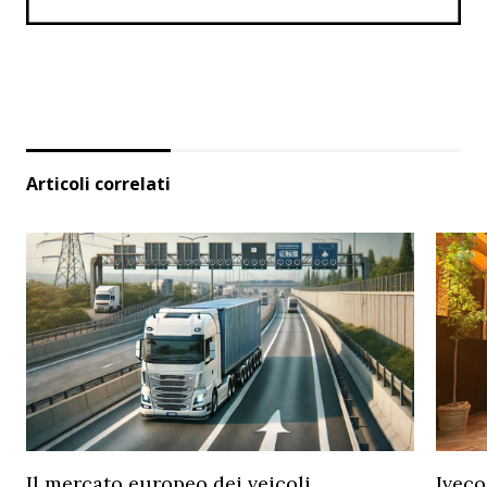
Articoli correlati
Il mercato europeo dei veicoli
Iveco