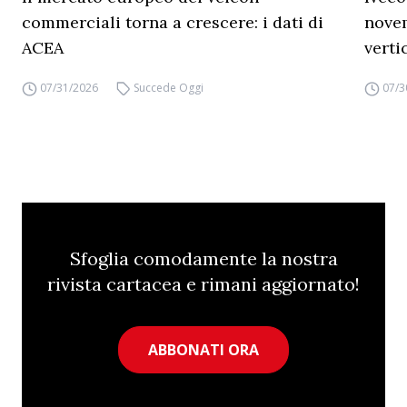
commerciali torna a crescere: i dati di
novem
ACEA
verti
07/31/2026
Succede Oggi
07/3
Sfoglia comodamente la nostra
rivista cartacea e rimani aggiornato!
ABBONATI ORA