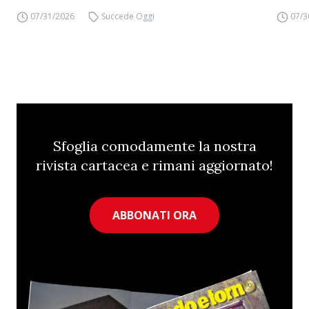
07/31/2026
Succede Oggi
07/3
Sfoglia comodamente la nostra
rivista cartacea e rimani aggiornato!
ABBONATI ORA