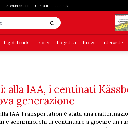
a
Appuntamenti
Contatti
Feed Rss
Light Truck
Trailer
Logistica
Prove
Interviste
: alla IAA, i centinati Käss
ova generazione
lla IAA Transportation è stata una riaffermazio
hi e semirimorchi di continuare a giocare un ru