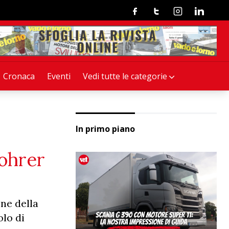
Facebook
Twitter
Instagram
Linkedin
Cronaca
Eventi
Vedi tutte le categorie
In primo piano
bohrer
ne della
olo di