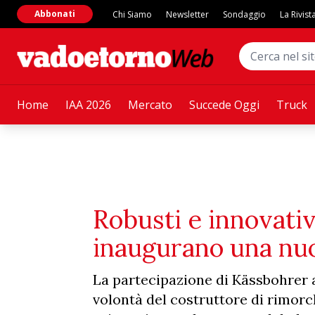
Abbonati
Chi Siamo
Newsletter
Sondaggio
La Rivist
Home
IAA 2026
Mercato
Succede Oggi
Truck
Robusti e innovativi
inaugurano una nu
La partecipazione di Kässbohrer a
volontà del costruttore di rimorc