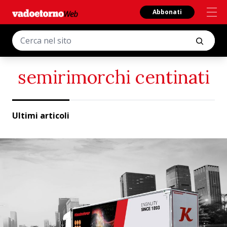
Abbonati
semirimorchi centinati
Ultimi articoli