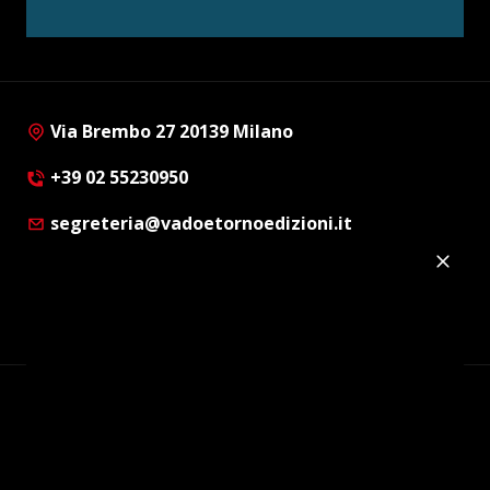
Via Brembo 27 20139 Milano
+39 02 55230950
segreteria@vadoetornoedizioni.it
Privacy Policy
Cookie Policy
Customer Privacy Policy
Facebook
Twitter
Instagram
Linkedin