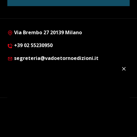
Via Brembo 27 20139 Milano
+39 02 55230950
segreteria@vadoetornoedizioni.it
Privacy Policy
Cookie Policy
Customer Privacy Policy
Facebook
Twitter
Instagram
Linkedin
© Copyright 2012 - 2026 | Vado e Torno Edizioni |