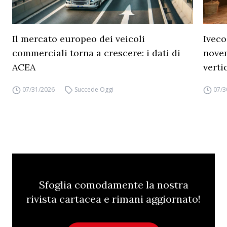
Il mercato europeo dei veicoli
Iveco
commerciali torna a crescere: i dati di
novem
ACEA
verti
07/31/2026
Succede Oggi
07/3
Sfoglia comodamente la nostra
rivista cartacea e rimani aggiornato!