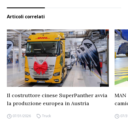
Articoli correlati
Il costruttore cinese SuperPanther avvia
MAN a
la produzione europea in Austria
camio
07/31/2026
Truck
07/3