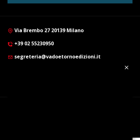
Via Brembo 27 20139 Milano
+39 02 55230950
segreteria@vadoetornoedizioni.it
Privacy Policy
Cookie Policy
Customer Privacy Policy
Facebook
Twitter
Instagram
Linkedin
© Copyright 2012 - 2026 | Vado e Torno Edizioni |