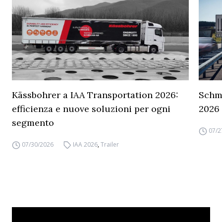
Kässbohrer a IAA Transportation 2026:
Schmi
efficienza e nuove soluzioni per ogni
2026
segmento
07/2
07/30/2026
IAA 2026
,
Trailer