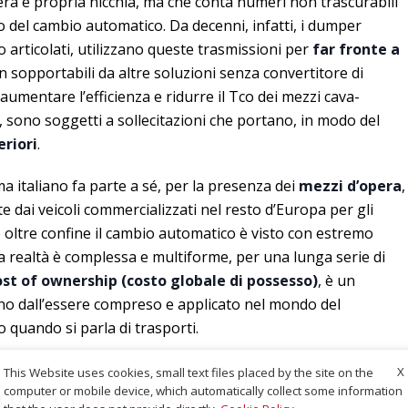
era e propria nicchia, ma che conta numeri non trascurabili
o del cambio automatico. Da decenni, infatti, i dumper
 o articolati, utilizzano queste trasmissioni per
far fronte a
 sopportabili da altre soluzioni senza convertitore di
aumentare l’efficienza e ridurre il Tco dei mezzi cava-
, sono soggetti a sollecitazioni che portano, in modo del
eriori
.
a italiano fa parte a sé, per la presenza dei
mezzi d’opera
,
e dai veicoli commercializzati nel resto d’Europa per gli
se oltre confine il cambio automatico è visto con estremo
a realtà è complessa e multiforme, per una lunga serie di
ost of ownership (costo globale di possesso)
, è un
no dall’essere compreso e applicato nel mondo del
 quando si parla di trasporti.
X
This Website uses cookies, small text files placed by the site on the
computer or mobile device, which automatically collect some information
ncora’ troppo piccole