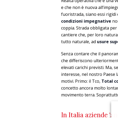
Realtà operativa che è una v
e che non è nuova all’impieg
fuoristrada, siano essi rigidi
condizioni impegnative
non
coppia. Strada obbligata per 
cantiere che, per loro natura
tutto naturale, ad
usure sup
Senza contare che il panoram
che differiscono ulteriorment
elevati carichi previsti. Ma, 
interesse, nel nostro Paese l
motivi. Primo: il Tco,
Total c
concetto ancora molto lonta
movimento terra. Soprattutto
In Italia aziende ‘a