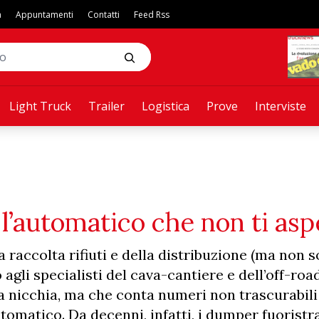
a
Appuntamenti
Contatti
Feed Rss
Light Truck
Trailer
Logistica
Prove
Interviste
 l’automatico che non ti asp
raccolta rifiuti e della distribuzione (ma non so
agli specialisti del cava-cantiere e dell’off-road
a nicchia, ma che conta numeri non trascurabili
tomatico. Da decenni, infatti, i dumper fuoristr