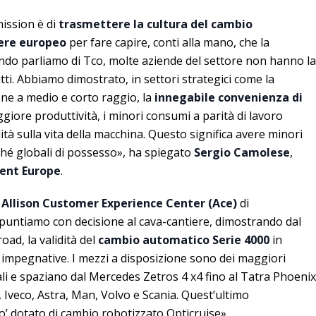
mission è di
trasmettere la cultura del cambio
ere europeo
per fare capire, conti alla mano, che la
ndo parliamo di Tco, molte aziende del settore non hanno la
atti. Abbiamo dimostrato, in settori strategici come la
zione a medio e corto raggio, la
innegabile convenienza di
giore produttività, i minori consumi a parità di lavoro
ità sulla vita della macchina. Questo significa avere minori
ché globali di possesso», ha spiegato
Sergio Camolese
,
ent Europe
.
o
Allison Customer Experience Center (Ace)
di
puntiamo con decisione al cava-cantiere, dimostrando dal
road, la validità del
cambio automatico Serie 4000
in
 impegnative. I mezzi a disposizione sono dei maggiori
riali e spaziano dal Mercedes Zetros 4 x4 fino al Tatra Phoenix
Iveco, Astra, Man, Volvo e Scania. Quest’ultimo
o’ dotato di cambio robotizzato Opticruise».