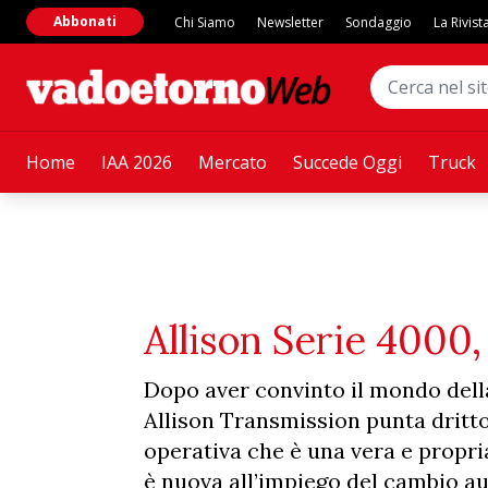
Abbonati
Chi Siamo
Newsletter
Sondaggio
La Rivist
Home
IAA 2026
Mercato
Succede Oggi
Truck
Allison Serie 4000,
Dopo aver convinto il mondo della 
Allison Transmission punta dritto 
operativa che è una vera e propri
è nuova all’impiego del cambio au