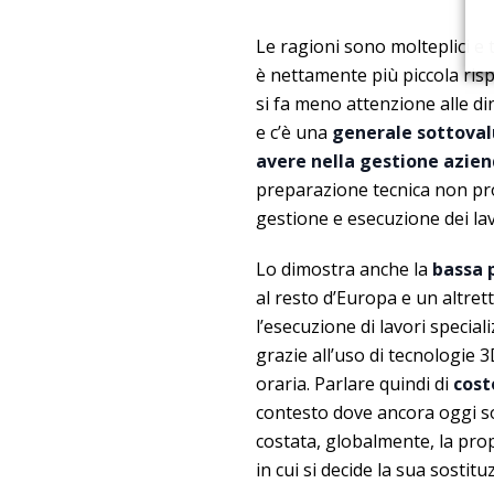
Le ragioni sono molteplici e t
è nettamente più piccola risp
si fa meno attenzione alle di
e c’è una
generale sottoval
avere nella gestione azien
preparazione tecnica non pro
gestione e esecuzione dei lavo
Lo dimostra anche la
bassa p
al resto d’Europa e un altret
l’esecuzione di lavori specia
grazie all’uso di tecnologie 
oraria. Parlare quindi di
costo
contesto dove ancora oggi so
costata, globalmente, la pr
in cui si decide la sua sostitu