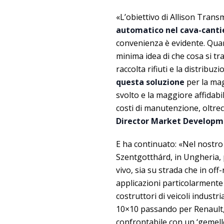
«L’obiettivo di Allison Trans
automatico nel cava-canti
convenienza è evidente. Qua
minima idea di che cosa si tr
raccolta rifiuti e la distribu
questa soluzione
per la mag
svolto e la maggiore affidabil
costi di manutenzione, oltre
Director Market Developm
E ha continuato: «Nel nostr
Szentgotthárd, in Ungheria, 
vivo, sia su strada che in off-
applicazioni particolarmente
costruttori di veicoli indust
10×10 passando per Renault, 
confrontabile con un ‘gemell