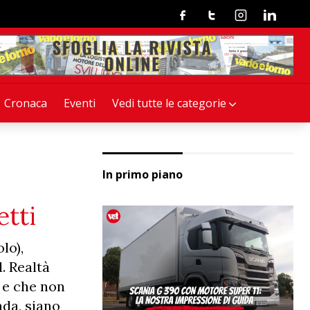
Facebook
Twitter
Instagram
Linkedin
Cronaca
Eventi
Vedi tutte le categorie
In primo piano
etti
lo),
. Realtà
 e che non
ada, siano