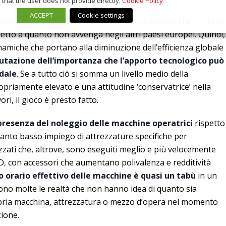
that the user does not provide directly.
Cookie Policy
ACCEPT
Cookie settings
utte ascrivibili alla dimensione media aziendale che, in Italia,
etto a quanto non avvenga negli altri paesi europei. Quindi,
namiche che portano alla diminuzione dell’efficienza globale
utazione dell’importanza che l’apporto tecnologico può
dale
. Se a tutto ciò si somma un livello medio della
priamente elevato e una attitudine ‘conservatrice’ nella
ri, il gioco è presto fatto.
resenza del noleggio delle macchine operatrici
rispetto
tanto basso impiego di attrezzature specifiche per
lizzati che, altrove, sono eseguiti meglio e più velocemente
3D, con accessori che aumentano polivalenza e redditività
 orario effettivo delle macchine è quasi un tabù
in un
no molte le realtà che non hanno idea di quanto sia
opria macchina, attrezzatura o mezzo d’opera nel momento
zione.