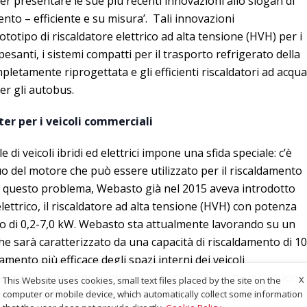
r presentare le sue più recenti innovazioni allo slogan di
to – efficiente e su misura’. Tali innovazioni
tipo di riscaldatore elettrico ad alta tensione (HVH) per i
pesanti, i sistemi compatti per il trasporto refrigerato della
tamente riprogettata e gli efficienti riscaldatori ad acqua
r gli autobus.
r per i veicoli commerciali
i veicoli ibridi ed elettrici impone una sfida speciale: c’è
uo del motore che può essere utilizzato per il riscaldamento
ere questo problema, Webasto già nel 2015 aveva introdotto
lettrico, il riscaldatore ad alta tensione (HVH) con potenza
uo di 0,2-7,0 kW. Webasto sta attualmente lavorando su un
he sarà caratterizzato da una capacità di riscaldamento di 10
amento più efficace degli spazi interni dei veicoli
 e camion che sono sempre più disponibili anche in versione
X
This Website uses cookies, small text files placed by the site on the
computer or mobile device, which automatically collect some information
elettricamente. Il riscaldatore HVH da 10 kW copre una