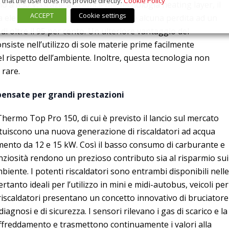
that the user does not provide directly.
Cookie Policy
ino a 850 V. Grazie alla efficiente tecnologia heating layer, il
ACCEPT
Cookie settings
a elettrica in calore senza pressoché alcuna perdita ad un
 di oltre il 95 per cento. Un ulteriore vantaggio del
siste nell’utilizzo di sole materie prime facilmente
l rispetto dell’ambiente. Inoltre, questa tecnologia non
 rare.
pensate per grandi prestazioni
hermo Top Pro 150, di cui è previsto il lancio sul mercato
tituiscono una nuova generazione di riscaldatori ad acqua
imento da 12 e 15 kW. Così il basso consumo di carburante e
lenziosità rendono un prezioso contributo sia al risparmio sui
mbiente. I potenti riscaldatori sono entrambi disponibili nelle
rtanto ideali per l’utilizzo in mini e midi-autobus, veicoli per
. I riscaldatori presentano un concetto innovativo di bruciatore
iagnosi e di sicurezza. I sensori rilevano i gas di scarico e la
affreddamento e trasmettono continuamente i valori alla