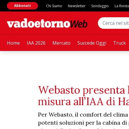
Abbonati
Chi Siamo
Newsletter
Sondaggio
La Rivist
Home
IAA 2026
Mercato
Succede Oggi
Truck
Webasto presenta le
misura all’IAA di 
Per Webasto, il comfort del clima 
potenti soluzioni per la cabina di g