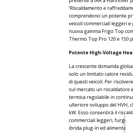
presente a IAA a Hannover pe
‘Riscaldamento e raffreddamen
comprendono un potente proto
veicoli commerciali leggeri e 
nuova gamma Frigo Top comple
Thermo Top Pro 120 e 150 pe
Potente High-Voltage Heate
La crescente domanda globale d
solo un limitato calore resid
di questi veicoli. Per risolv
sul mercato un riscaldatore e
termica regolabile in contin
ulteriore sviluppo del HVH, c
kW. Esso consentirà il riscald
commerciali leggeri, furgoni
ibrida plug-in ed alimentati 