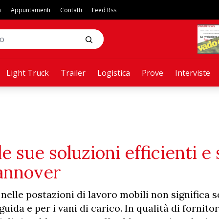
a
Appuntamenti
Contatti
Feed Rss
Light Truck
Trailer
Logistica
Prove
Interviste
 sue soluzioni efficienti e 
Hannover
nelle postazioni di lavoro mobili non significa s
uida e per i vani di carico. In qualità di fornitor