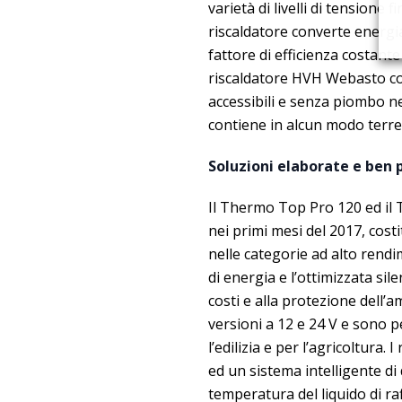
varietà di livelli di tensione f
riscaldatore converte energi
fattore di efficienza costante
riscaldatore HVH Webasto con
accessibili e senza piombo ne
contiene in alcun modo terre
Soluzioni elaborate e ben 
Il Thermo Top Pro 120 ed il T
nei primi mesi del 2017, cos
nelle categorie ad alto rend
di energia e l’ottimizzata si
costi e alla protezione dell’a
versioni a 12 e 24 V e sono pe
l’edilizia e per l’agricoltura
ed un sistema intelligente di d
temperatura del liquido di r