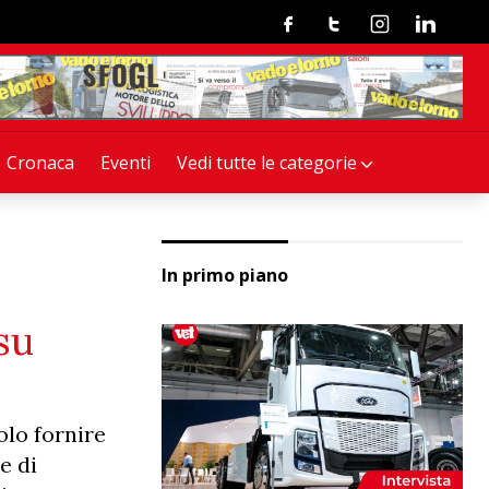
Facebook
Twitter
Instagram
Linkedin
Cronaca
Eventi
Vedi tutte le categorie
In primo piano
su
olo fornire
e di