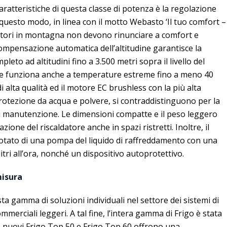
aratteristiche di questa classe di potenza è la regolazione
n questo modo, in linea con il motto Webasto ‘Il tuo comfort –
iatori in montagna non devono rinunciare a comfort e
compensazione automatica dell’altitudine garantisce la
leto ad altitudini fino a 3.500 metri sopra il livello del
atore funziona anche a temperature estreme fino a meno 40
i alta qualità ed il motore EC brushless con la più alta
 protezione da acqua e polvere, si contraddistinguono per la
 di manutenzione. Le dimensioni compatte e il peso leggero
zione del riscaldatore anche in spazi ristretti. Inoltre, il
 dotato di una pompa del liquido di raffreddamento con una
itri all’ora, nonché un dispositivo autoprotettivo.
misura
 gamma di soluzioni individuali nel settore dei sistemi di
ommerciali leggeri. A tal fine, l’intera gamma di Frigo è stata
I nuovi Frigo Top 50 e Frigo Top 60 offrono una