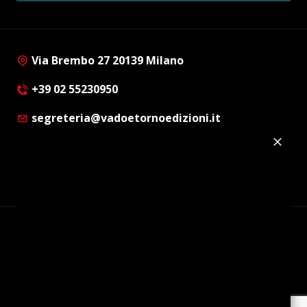
Via Brembo 27 20139 Milano
+39 02 55230950
segreteria@vadoetornoedizioni.it
Privacy Policy
Cookie Policy
Customer Privacy Policy
Facebook
Twitter
Instagram
Linkedin
© Copyright 2012 - 2026 | Vado e Torno Edizioni |
Tutti i diritti riservati | P.I. : 08514160152