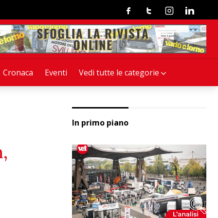
Facebook
Twitter
Instagram
Linkedin
Cronaca
Eventi
Vedi tutte le categorie
In primo piano
,