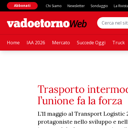
Abbonati
Chi Siamo
Newsletter
Sondaggio
La Rivist
Home
IAA 2026
Mercato
Succede Oggi
Truck
Trasporto intermod
l’unione fa la forza
L’11 maggio al Transport Logistic 
protagoniste nello sviluppo e nell