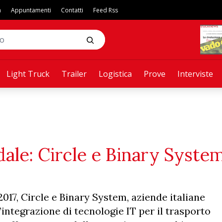
a
Appuntamenti
Contatti
Feed Rss
Light Truck
Trailer
Logistica
Prove
Interviste
ale: Circle e Binary System
2017, Circle e Binary System, aziende italiane
’integrazione di tecnologie IT per il trasporto