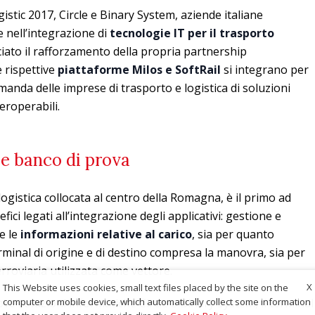
stic 2017, Circle e Binary System, aziende italiane
 nell’integrazione di
tecnologie IT
per il trasporto
ato il rafforzamento della propria partnership
e rispettive
piattaforme Milos e SoftRail
si integrano per
anda delle imprese di trasporto e logistica di soluzioni
eroperabili.
e banco di prova
gistica collocata al centro della Romagna, è il primo ad
fici legati all’integrazione degli applicativi: gestione e
te le
informazioni relative al carico
, sia per quanto
rminal di origine e di destino compresa la manovra, sia per
roviaria utilizzata come vettore.
X
This Website uses cookies, small text files placed by the site on the
computer or mobile device, which automatically collect some information
ve soluzioni informatiche Circle e Binary System, il terminal