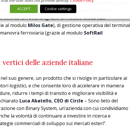
that the user does not provide directly.
Cookie Policy
e in misura tangibile le procedure relative ai booking (che
ACCEPT
Cookie settings
lizzate grazie al modulo
Milos Booking
), nonché la
e attività ferroviarie (grazie al modulo
Milos Rail
azie al modulo
Milos Gate
), di gestione operativa del terminal
 manovra ferroviaria (grazie al modulo
SoftRail
 vertici delle aziende italiane
nel suo genere, un prodotto che si rivolge in particolare ai
atori logistici, e che consente loro di accelerare in maniera
ure, ridurre i tempi di transito e migliorare visibilità e
dichiarato
Luca Abatello, CEO di Circle
– Sono lieto del
razione con Binary System, un’azienda con cui condividiamo
nche la volontà di continuare a investire in ricerca e
ategie commerciali di sviluppo sui mercati esteri”.