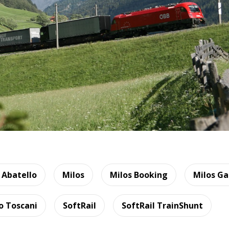
 Abatello
Milos
Milos Booking
Milos Ga
o Toscani
SoftRail
SoftRail TrainShunt