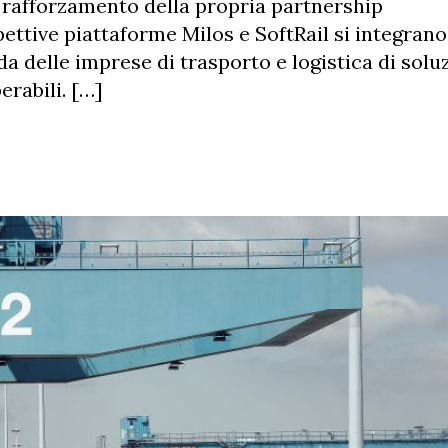
 rafforzamento della propria partnership
pettive piattaforme Milos e SoftRail si integrano
 delle imprese di trasporto e logistica di solu
erabili. […]