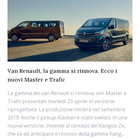
Van Renault, la gamma si rinnova. Ecco i
nuovi Master e Trafic
La gamma dei van Renault si rinnova, con Master e
Trafic presentati martedì 23 aprile in versione
riprogettata. La produzione inizierà nel settembre
2019. Anche il pickup Alaskan è stato svelato in una
nuova versione, insieme al concept del Kangoo Ze,
che va ad anticipare il rinnovo della gamma Kang...