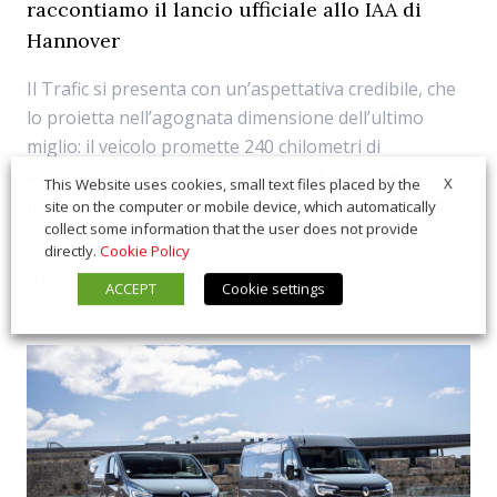
raccontiamo il lancio ufficiale allo IAA di
Hannover
Il Trafic si presenta con un’aspettativa credibile, che
lo proietta nell’agognata dimensione dell’ultimo
miglio: il veicolo promette 240 chilometri di
autonomia, in conformità al ciclo WLTP, dote del
X
This Website uses cookies, small text files placed by the
motore da 90 chilowatt, unità di misura standard di
site on the computer or mobile device, which automatically
collect some information that the user does not provide
sincroni e asincroni (alla lettera, sono 122,4 c...
directly.
Cookie Policy
09/26/2022
Light Truck
ACCEPT
Cookie settings