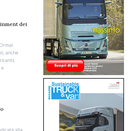
ainment dei
 Ormai
li, anche
ricants
 e
vo
dicata alla