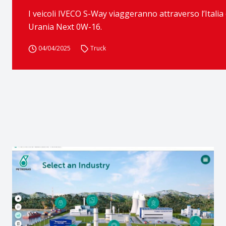
I veicoli IVECO S-Way viaggeranno attraverso l’Ital
Urania Next 0W-16.
04/04/2025
Truck