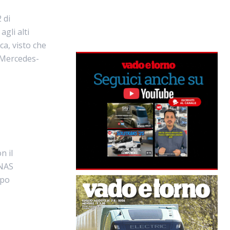
 di
gli alti
ca, visto che
 Mercedes-
n il
ONAS
mpo