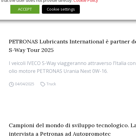
that the user does not provide directly.
Cookie Policy
ACCEPT
Cookie settings
PETRONAS Lubricants International è partner d
S-Way Tour 2025
I veicoli IVECO S-Way viaggeranno attraverso l’Italia con
olio motore PETRONAS Urania Next 0W-16.
04/04/2025
Truck
Campioni del mondo di sviluppo tecnologico. L
intervista a Petronas ad Autopromotec