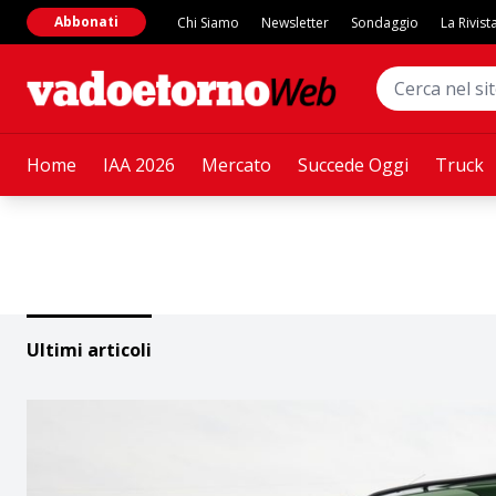
Abbonati
Chi Siamo
Newsletter
Sondaggio
La Rivist
Home
IAA 2026
Mercato
Succede Oggi
Truck
Ultimi articoli