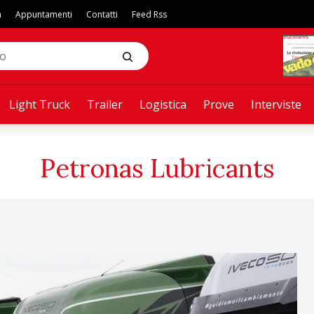
a
Appuntamenti
Contatti
Feed Rss
Light Truck
Trailer
Logistica
Prove
Interviste
Petronas Lubricants