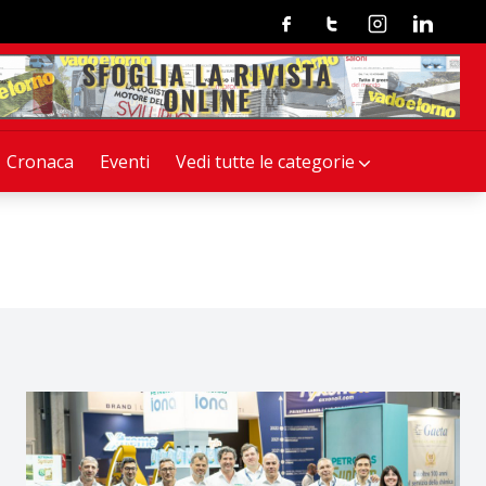
Facebook
Twitter
Instagram
Linkedin
Cronaca
Eventi
Vedi tutte le categorie