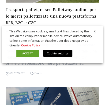
Trasporti pallet, nasce Palletwaysonline: per
le merci pallettizzate una nuova piattaforma
B2B, B2C e C2C
X
This Website uses cookies, small text files placed by the
Trasporto pallet. Palletways Italia, il primo Network
site on the computer or mobile device, which automatically
specializzato nella movimentazione di merce
collect some information that the user does not provide
pallettizzata, parte del gruppo Imperial, ha lanciato
directly.
Cookie Policy
Palletwaysonline, la nuova piattaforma digitale. Una
ACCEPT
Cookie settings
piattaforma pensata sia per i piccoli rivenditori
online che spediscono merci pallettizzate, si...
07/07/2020
Eventi