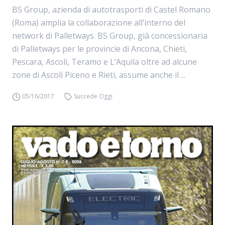
BS Group, azienda di autotrasporti di Castel Romano
(Roma) amplia la collaborazione all’interno del
network di Palletways. BS Group, già concessionaria
di Palletways per le provincie di Ancona, Chieti,
Pescara, Ascoli, Teramo e L’Aquila oltre ad alcune
zone di Ascoli Piceno e Rieti, assume anche il ...
05/16/2017
Succede Oggi