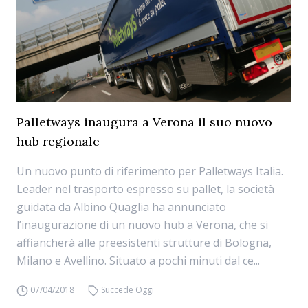
Palletways inaugura a Verona il suo nuovo
hub regionale
Un nuovo punto di riferimento per Palletways Italia.
Leader nel trasporto espresso su pallet, la società
guidata da Albino Quaglia ha annunciato
l’inaugurazione di un nuovo hub a Verona, che si
affiancherà alle preesistenti strutture di Bologna,
Milano e Avellino. Situato a pochi minuti dal ce...
07/04/2018
Succede Oggi